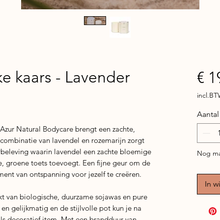
ke kaars - Lavender
€ 1
incl.B
Aantal
 Azur Natural Bodycare brengt een zachte,
e combinatie van lavendel en rozemarijn zorgt
urbeleving waarin lavendel een zachte bloemige
Nog ma
se, groene toets toevoegt. Een fijne geur om de
ment van ontspanning voor jezelf te creëren.
In w
t van biologische, duurzame sojawas en pure
en gelijkmatig en de stijlvolle pot kun je na
ls decoratief item. Met een brandduur van