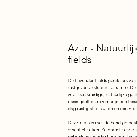
Azur - Natuurlij
fields
De Lavender Fields geurkaars van
rustgevende sfeer in je ruimte. D
voor een kruidige, natuurlijke ge
basis geeft en rozemarijn een fris
dag rustig af te sluiten en een mo
Deze kaars is met de hand gemaak
essentiële oliën. Ze brandt schoon 
gebruik eenvoudig hergebruiken a