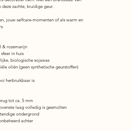
 deze zachte, kruidige geur.
den, jouw selfcare-momenten of als warm en
s.
l & rozemarijn
sfeer in huis
jke, biologische sojawas
le oliën (geen synthetische geurstoffen)
ooi herbruikbaar is
terug tot ca. 5 mm
ovenste laag volledig is gesmolten
estendige ondergrond
onbeheerd achter