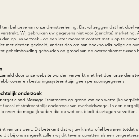
g
 ten behoeve van onze dienstverlening. Dat wil zeggen dat het doel van
erstrekt. Wij gebruiken uw gegevens niet voor (gerichte) marketing. 
dan op uw verzoek - op een later moment contact met u op te nemen, v
t met derden gedeeld, anders dan om aan boekhoudkundige en overig
l tot geheimhouding gehouden op grond van de overeenkomst tussen he
s
ameld door onze website worden verwerkt met het doel onze dienstve
webbrowser en besturingssysteem) zijn geen persoonsgegevens.
echtelijk onderzoek
nergetic and Massage Treatments op grond van een wettelijke verplic
fiscaal of strafrechtelijk onderzoek van overheidswege. In een der
geli
ns binnen de mogelijkheden die de wet on
s biedt daartegen verzetten.
nt van ons bent. Dit betekent dat wij uw klantprofiel bewaren totdat u
 dit bij ons aangeeft zullen wij dit tevens opvatten als een vergeetve