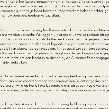
waren vanaf het laatste contactmoment of transactie, tenzij daarvoor e
asselijke administratieve verplichtingen dienen wij facturen met uw (
de toepasselijke termijn loopt bewaren. Medewerkers hebben echter ge
g van uw opdracht hebben vervaardigd.
e en Europese wetgeving heeft u als betrokkene bepaalde rechten m
ns worden verwerkt. Wij leggen u hieronder uit welke rechten dit zij
j om misbruik te voorkomen afschriften en kopieën van uw gegevens enk
ens op een ander e-mailadres of bijvoorbeeld per post wenst te ontvang
atie bij van afgehandelde verzoeken, in het geval van een vergeetverzo
riften en kopieën van gegevens ontvangt u in de machineleesbare geg
jde het recht om een klacht in te dienen bij de Autoriteit Persoonsgeg
manier gebruiken.
s die wij (laten) verwerken en die betrekking hebben op uw persoon of d
 doen aan onze contactpersoon voor privacyzaken. U ontvangt dan bin
ligd sturen wij u op het bij ons bekende e-mailadres een kopie van all
zich hebben, onder vermelding van de categorie waaronder wij deze
s die wij (laten) verwerken en die betrekking hebben op uw persoon of 
e strekking doen aan onze contactpersoon voor privacyzaken. U ontva