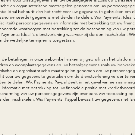
ische en organisatorische maatregelen genomen om uw persoonsgege
ts: Ideal
behoudt zich het recht voor uw gegevens te gebruiken om de
geanonimiseerde) gegevens met derden te delen. Wix Payments: Ideal
d
faciliteit) persoonsgegevens en informatie met betrekking tot uw financ
 genoemde waarborgen met betrekking tot de bescherming van uw per
ayments: Ideal.'s dienstverlening waarvoor zij derden inschakelen. Wi
 de wettelijke termijnen is toegestaan.
) de betalingen in onze webwinkel maken wij gebruik van het platform 
adres en woonplaatsgegevens en uw betaalgegevens zoals uw bankreke
nische en organisatorische maatregelen genomen om uw persoonsgeg
ht voor uw gegevens te gebruiken om de dienstverlening verder te ve
en te delen. Wix Payments: Paypal
deelt in het geval van een aanvraag
en informatie met betrekking tot uw financiële positie met kredietbeoo
scherming van uw persoonsgegevens zijn eveneens van toepassing op
 derden inschakelen. Wix Payments: Paypal bewaart uw gegevens niet la