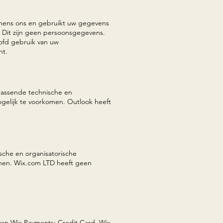
mens ons en gebruikt uw gegevens
. Dit zijn geen persoonsgegevens.
ofd gebruik van uw
ht.
 passende technische en
ogelijk te voorkomen. Outlook heeft
sche en organisatorische
omen. Wix.com LTD heeft geen
 van Wix Payments: Credit Card. Wix