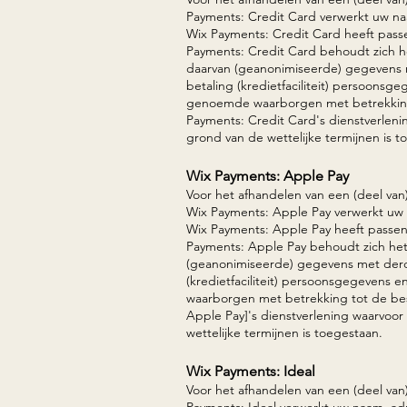
Payments: Credit Card verwerkt uw n
Wix Payments: Credit Card
heeft pass
Payments: Credit Card
behoudt zich he
daarvan (geanonimiseerde) gegevens 
betaling (kredietfaciliteit) persoonsg
genoemde waarborgen met betrekking
Payments: Credit Card
's dienstverlen
grond van de wettelijke termijnen is t
Wix Payments: Apple Pay
Voor het afhandelen van een (deel van
Wix Payments: Apple Pay verwerkt uw
Wix Payments: Apple Pay
heeft passe
Payments: Apple Pay
behoudt zich het
(geanonimiseerde) gegevens met derd
(kredietfaciliteit) persoonsgegevens 
waarborgen met betrekking tot de be
Apple Pay
]'s dienstverlening waarvoo
wettelijke termijnen is toegestaan.
Wix Payments:
Ideal
Voor het afhandelen van een (deel van
Payments: Ideal
verwerkt uw naam, ad