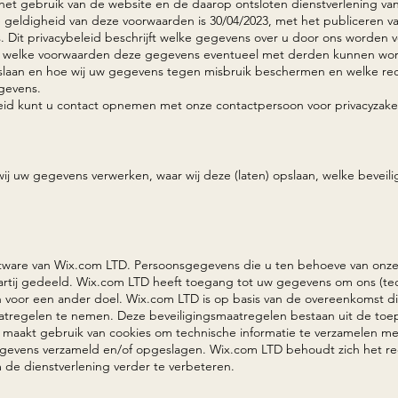
p het gebruik van de website en de daarop ontsloten dienstverlening 
geldigheid van deze voorwaarden is 30/04/2023, met het publiceren va
s. Dit privacybeleid beschrijft welke gegevens over u door ons worden
r welke voorwaarden deze gegevens eventueel met derden kunnen wor
pslaan en hoe wij uw gegevens tegen misbruik beschermen en welke rec
gevens.
eleid kunt u contact opnemen met onze contactpersoon voor privacyzak
wij uw gegevens verwerken, waar wij deze (laten) opslaan, welke beveil
tware van Wix.com LTD. Persoonsgegevens die u ten behoeve van onze 
artij gedeeld. Wix.com LTD heeft toegang tot uw gegevens om ons (te
en voor een ander doel. Wix.com LTD is op basis van de overeenkomst 
atregelen te nemen. Deze beveiligingsmaatregelen bestaan uit de toep
maakt gebruik van cookies om technische informatie te verzamelen me
gevens verzameld en/of opgeslagen. Wix.com LTD behoudt zich het r
 de dienstverlening verder te verbeteren.