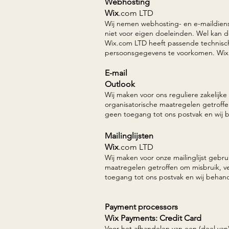
Webhosting
Wix
.com LTD
Wij nemen webhosting- en e-maildien
niet voor eigen doeleinden. Wel kan 
Wix.com LTD heeft passende technisc
persoonsgegevens te voorkomen. Wix.
E-mail
Outlook
Wij maken voor ons reguliere zakelijk
organisatorische maatregelen getroffe
geen toegang tot ons postvak en wij b
Mailinglijsten
Wix
.com LTD
Wij maken voor onze mailinglijst gebr
maatregelen getroffen om misbruik, v
toegang tot ons postvak en wij behande
Payment processors
Wix Payments: Credit Card
Voor het afhandelen van een (deel van