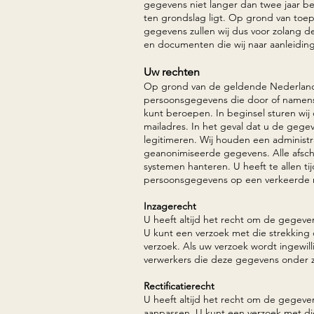
gegevens niet langer dan twee jaar be
ten grondslag ligt. Op grond van toep
gegevens zullen wij dus voor zolang 
en documenten die wij naar aanleidin
Uw rechten
Op grond van de geldende Nederlands
persoonsgegevens die door of namens o
kunt beroepen. In beginsel sturen wi
mailadres. In het geval dat u de gegev
legitimeren. Wij houden een administr
geanonimiseerde gegevens. Alle afsch
systemen hanteren. U heeft te allen ti
persoonsgegevens op een verkeerde 
Inzagerecht
U heeft altijd het recht om de gegeven
U kunt een verzoek met die strekking
verzoek. Als uw verzoek wordt ingewil
verwerkers die deze gegevens onder 
Rectificatierecht
U heeft altijd het recht om de gegeven
aanpassen. U kunt een verzoek met di