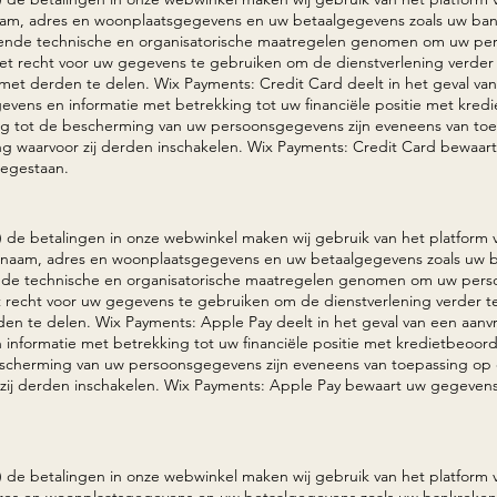
aam, adres en woonplaatsgegevens en uw betaalgegevens zoals uw ban
ende technische en organisatorische maatregelen genomen om uw pe
t recht voor uw gegevens te gebruiken om de dienstverlening verder 
met derden te delen. Wix Payments: Credit Card
deelt in het geval va
egevens en informatie met betrekking tot uw financiële positie met kred
 tot de bescherming van uw persoonsgegevens zijn eveneens van toe
ing waarvoor zij derden inschakelen. Wix Payments: Credit Card bewaa
oegestaan.
) de betalingen in onze webwinkel maken wij gebruik van het platform
 naam, adres en woonplaatsgegevens en uw betaalgegevens zoals uw 
nde technische en organisatorische maatregelen genomen om uw per
 recht voor uw gegevens te gebruiken om de dienstverlening verder te
en te delen. Wix Payments: Apple Pay
deelt in het geval van een aanv
en informatie met betrekking tot uw financiële positie met kredietbeoo
scherming van uw persoonsgegevens zijn eveneens van toepassing op
r zij derden inschakelen. Wix Payments: Apple Pay bewaart uw gegeven
) de betalingen in onze webwinkel maken wij gebruik van het platform 
res en woonplaatsgegevens en uw betaalgegevens zoals uw bankreken