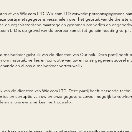
sten af van Wix.com LTD. Wix.com LTD verwerkt persoonsgegevens na
deze partij metagegevens verzamelen over het gebruik van de diensten
he en organisatorische maatregelen genomen om verlies en ongeoorlo
com LTD is op grond van de overeenkomst tot geheimhouding verplic
e e-mailverkeer gebruik van de diensten van Outlook. Deze partij heeft
n om misbruik, verlies en corruptie van uw en onze gegevens zoveel m
ehandelen al ons e-mailverkeer vertrouwelijk.
uik van de diensten van
Wix.com LTD. Deze partij heeft passende techni
erlies en corruptie van uw en onze gegevens zoveel mogelijk te voork
len al ons e-mailverkeer vertrouwelijk.
) de betalingen in onze webwinkel maken wij gebruik van het platform