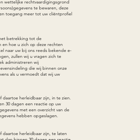
en wettelijke rechtvaardigingsgrond
persoons)gegevens te bewaren, deze
en toegang meer tot uw cliëntprofiel
et betrekking tot de
n en hoe u zich op deze rechten
el naar uw bij ons reeds bekende e-
en, zullen wij u vragen zich te
ek administreren wij
evensindeling die wij binnen onze
evens als u vermoedt dat wij uw
aartoe herleidbaar zijn, in te zien.
nen 30 dagen een reactie op uw
e gegevens met een overzicht van de
 gegevens hebben opgeslagen.
daartoe herleidbaar zijn, te laten
ngt dan binnen 30 dagen een reactie