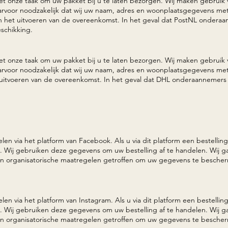
s het onze taak om uw pakket bij u te laten bezorgen. Wij maken gebrui
aarvoor noodzakelijk dat wij uw naam, adres en woonplaatsgegevens me
 het uitvoeren van de overeenkomst. In het geval dat PostNL onderaan
schikking.
s het onze taak om uw pakket bij u te laten bezorgen. Wij maken gebrui
daarvoor noodzakelijk dat wij uw naam, adres en woonplaatsgegevens m
uitvoeren van de overeenkomst. In het geval dat DHL onderaannemers 
elen via het platform van Facebook. Als u via dit platform een bestelli
 Wij gebruiken deze gegevens om uw bestelling af te handelen. Wij g
 organisatorische maatregelen getroffen om uw gegevens te bescher
elen via het platform van Instagram. Als u via dit platform een bestelli
 Wij gebruiken deze gegevens om uw bestelling af te handelen. Wij g
 organisatorische maatregelen getroffen om uw gegevens te bescher