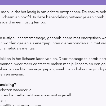
 of merk je dat het lastig is om echt te ontspannen. De chakra
 in lichaam en hoofd. In deze behandeling ontvang je een comb
gevoerd in een rustig tempo.
en rustige lichaamsmassage, gecombineerd met energetisch werk
n worden gezien als energiepunten die verbonden zijn met ver
chamelijk als mentaal.
plekken in het lichaam laten voelen. Door massage te combine
tspannen, weer meer contact te maken met je lichaam en een gev
raking en zachte massagegrepen, waarbij elk chakra zorgvuldig
en en ervaren.
andeling?
gekozen wanneer je:
nt en behoefte hebt aan meer rust in jezelf
haam
 moeilijk kunt ontspannen