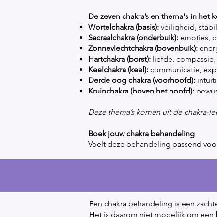
De zeven chakra’s en thema's in het ko
Wortelchakra (basis):
veiligheid, stabil
Sacraalchakra (onderbuik):
emoties, cr
Zonnevlechtchakra (bovenbuik):
energ
Hartchakra (borst):
liefde, compassie,
Keelchakra (keel):
communicatie, expre
Derde oog chakra (voorhoofd):
intuït
Kruinchakra (boven het hoofd):
bewus
Deze thema’s komen uit de chakra-le
Boek jouw chakra behandeling
Voelt deze behandeling passend voor 
Een chakra behandeling is een zachte 
Het is daarom niet mogelijk om een b