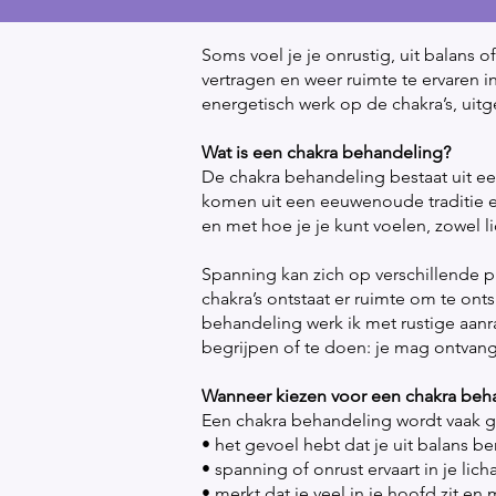
Soms voel je je onrustig, uit balans
vertragen en weer ruimte te ervaren
energetisch werk op de chakra’s, uit
Wat is een chakra behandeling?
De chakra behandeling bestaat uit e
komen uit een eeuwenoude traditie e
en met hoe je je kunt voelen, zowel li
Spanning kan zich op verschillende 
chakra’s ontstaat er ruimte om te on
behandeling werk ik met rustige aan
begrijpen of te doen: je mag ontvang
Wanneer kiezen voor een chakra beh
Een chakra behandeling wordt vaak 
• het gevoel hebt dat je uit balans be
• spanning of onrust ervaart in je lic
• merkt dat je veel in je hoofd zit en