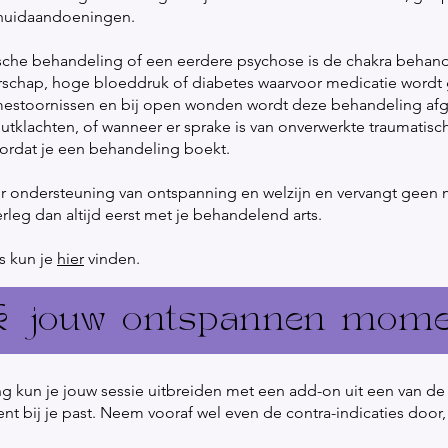
e huidaandoeningen.
rische behandeling of een eerdere psychose is de chakra behand
rschap, hoge bloeddruk of diabetes waarvoor medicatie wordt g
ritmestoornissen en bij open wonden wordt deze behandeling a
tklachten, of wanneer er sprake is van onverwerkte traumatisch
 voordat je een behandeling boekt.
r ondersteuning van ontspanning en welzijn en vervangt geen me
rleg dan altijd eerst met je behandelend arts.
s kun je
hier
vinden.
k jouw ontspannen mome
g kun je jouw sessie uitbreiden met een add-on uit een van d
nt bij je past. Neem vooraf wel even de contra-indicaties door,