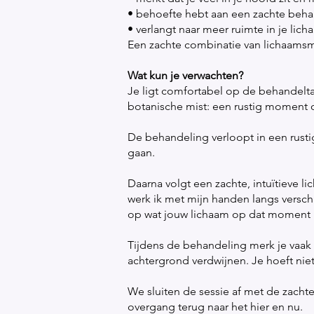
• behoefte hebt aan een zachte behan
• verlangt naar meer ruimte in je li
Een zachte combinatie van lichaamsm
Wat kun je verwachten?
Je ligt comfortabel op de behandelta
botanische mist: een rustig moment 
De behandeling verloopt in een rustig
gaan.
Daarna volgt een zachte, intuïtieve l
werk ik met mijn handen langs versc
op wat jouw lichaam op dat moment 
Tijdens de behandeling merk je vaak 
achtergrond verdwijnen. Je hoeft ni
We sluiten de sessie af met de zacht
overgang terug naar het hier en nu.