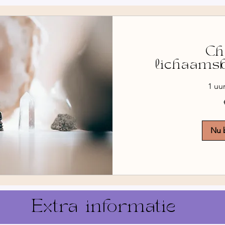
Ch
lichaams
1 uu
90
euro
Nu 
Extra informatie