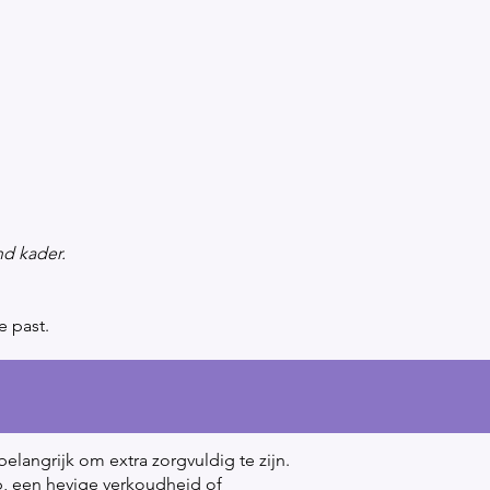
nd kader.
e past.
elangrijk om extra zorgvuldig te zijn.
p, een hevige verkoudheid of