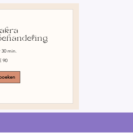
akra
behandeling
r 30 min.
€ 90
boeken