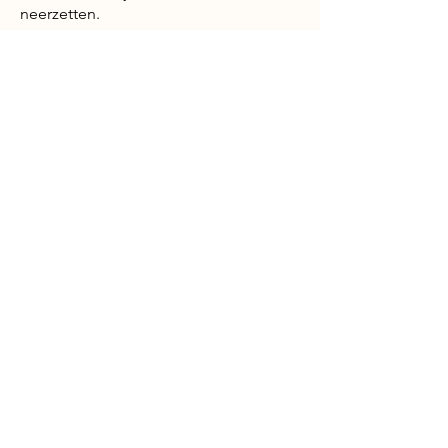
neerzetten.
Gegevens
Willibrordusstraat 1
5513 AB Wintelre
(omgeving Eindhoven)