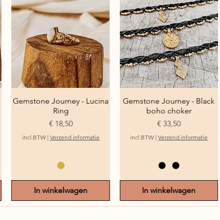
Gemstone Journey - Lucina
Snel overzicht
Gemstone Journey - Black
Snel overzicht
Ring
boho choker
Prijs
Prijs
€ 18,50
€ 33,50
incl.BTW
|
Verzend informatie
incl.BTW
|
Verzend informatie
In winkelwagen
In winkelwagen