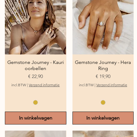
Gemstone Journey - Kauri
Snel overzicht
Gemstone Journey - Hera
Snel overzicht
oorbellen
Ring
Prijs
Prijs
€ 22,90
€ 19,90
incl.BTW
|
Verzend informatie
incl.BTW
|
Verzend informatie
In winkelwagen
In winkelwagen