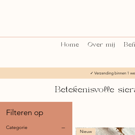
Home
Over mij
Beh
✓ Verzending binnen 1
Betekenisvolle si
Filteren op
Categorie
Nieuw