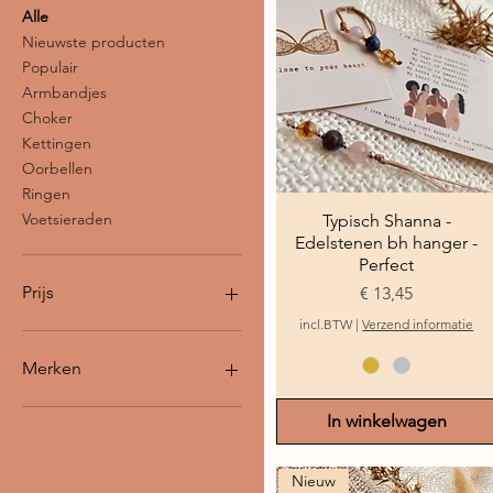
Alle
Nieuwste producten
Populair
Armbandjes
Choker
Kettingen
Oorbellen
Ringen
Voetsieraden
Typisch Shanna -
Snel overzicht
Edelstenen bh hanger -
Perfect
Prijs
Prijs
€ 13,45
incl.BTW
|
Verzend informatie
€ 10
€ 40
Merken
Gemstone Journey
In winkelwagen
Typisch Shanna
Nieuw