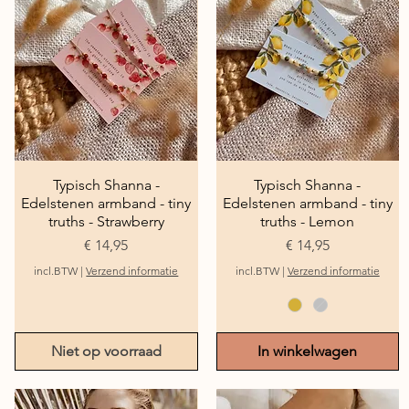
Typisch Shanna -
Snel overzicht
Typisch Shanna -
Snel overzicht
Edelstenen armband - tiny
Edelstenen armband - tiny
truths - Strawberry
truths - Lemon
Prijs
Prijs
€ 14,95
€ 14,95
incl.BTW
|
Verzend informatie
incl.BTW
|
Verzend informatie
Niet op voorraad
In winkelwagen