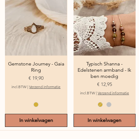
Gemstone Journey - Gaia
Snel overzicht
Typisch Shanna -
Snel overzicht
Ring
Edelstenen armband - Ik
ben moedig
Prijs
€ 19,90
Prijs
€ 12,95
incl.BTW
|
Verzend informatie
incl.BTW
|
Verzend informatie
In winkelwagen
In winkelwagen