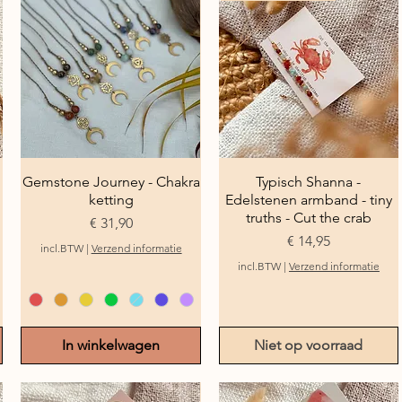
Gemstone Journey - Chakra
Snel overzicht
Typisch Shanna -
Snel overzicht
ketting
Edelstenen armband - tiny
truths - Cut the crab
Prijs
€ 31,90
Prijs
€ 14,95
incl.BTW
|
Verzend informatie
incl.BTW
|
Verzend informatie
In winkelwagen
Niet op voorraad