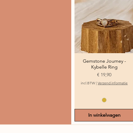
Gemstone Journey -
Snel overzicht
Kybelle Ring
Prijs
€ 19,90
incl.BTW
|
Verzend informatie
In winkelwagen