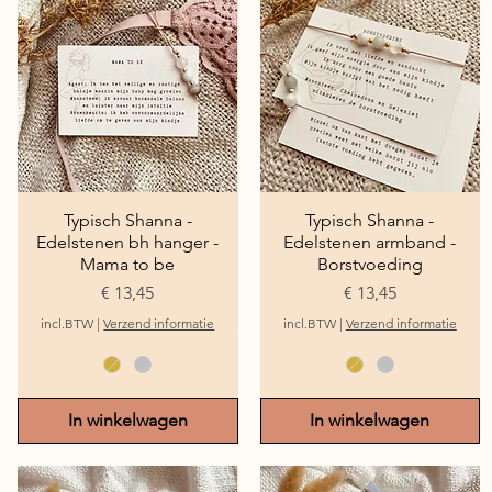
Typisch Shanna -
Snel overzicht
Typisch Shanna -
Snel overzicht
Edelstenen bh hanger -
Edelstenen armband -
Mama to be
Borstvoeding
Prijs
Prijs
€ 13,45
€ 13,45
incl.BTW
|
Verzend informatie
incl.BTW
|
Verzend informatie
In winkelwagen
In winkelwagen