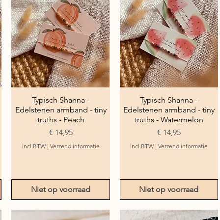
Typisch Shanna -
Snel overzicht
Typisch Shanna -
Snel overzicht
Edelstenen armband - tiny
Edelstenen armband - tiny
truths - Peach
truths - Watermelon
Prijs
Prijs
€ 14,95
€ 14,95
incl.BTW
|
Verzend informatie
incl.BTW
|
Verzend informatie
Niet op voorraad
Niet op voorraad