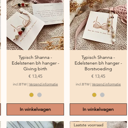
Typisch Shanna -
Snel overzicht
Typisch Shanna -
Snel overzicht
Edelstenen bh hanger -
Edelstenen bh hanger -
Giving birth
Borstvoeding
Prijs
Prijs
€ 13,45
€ 13,45
incl.BTW
|
Verzend informatie
incl.BTW
|
Verzend informatie
In winkelwagen
In winkelwagen
Laatste voorraad