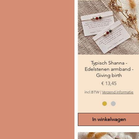
Typisch Shanna -
Snel overzicht
Edelstenen armband -
Giving birth
Prijs
€ 13,45
incl.BTW
|
Verzend informatie
In winkelwagen