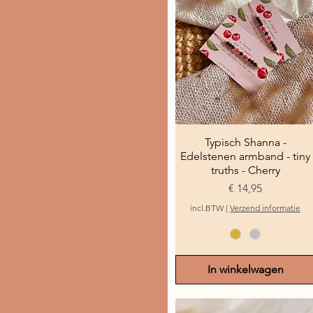
Typisch Shanna -
Snel overzicht
Edelstenen armband - tiny
truths - Cherry
Prijs
€ 14,95
incl.BTW
|
Verzend informatie
In winkelwagen