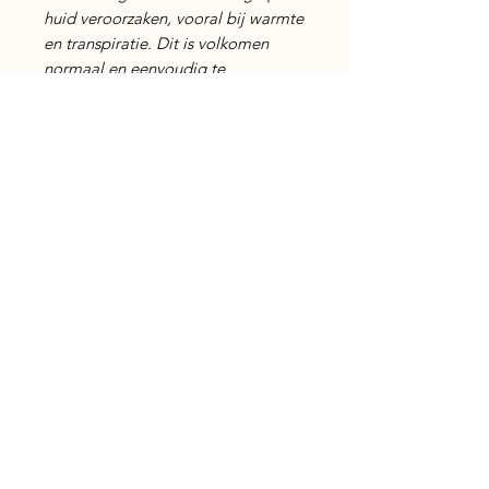
huid veroorzaken, vooral bij warmte
en transpiratie. Dit is volkomen
normaal en eenvoudig te
verwijderen.
Nog geen beoordelingen
Deel je mening. Wees de eerste die
een beoordeling achterlaat.
Geef een beoordeling
Gegevens