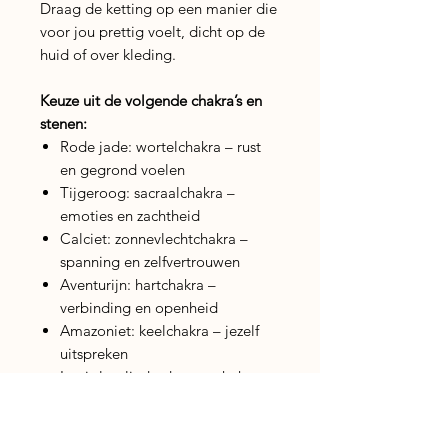
Draag de ketting op een manier die
voor jou prettig voelt, dicht op de
huid of over kleding.
Keuze uit de volgende chakra’s en
stenen:
Rode jade: wortelchakra – rust
en gegrond voelen
Tijgeroog: sacraalchakra –
emoties en zachtheid
Calciet: zonnevlechtchakra –
spanning en zelfvertrouwen
Aventurijn: hartchakra –
verbinding en openheid
Amazoniet: keelchakra – jezelf
uitspreken
Lapis lazuli: derde oog chakra –
inzicht en helderheid
Amethist: kruinchakra – rust in je
hoofd