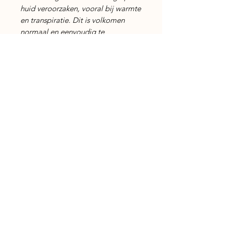
huid veroorzaken, vooral bij warmte
en transpiratie. Dit is volkomen
normaal en eenvoudig te
verwijderen.
Nog geen beoordelingen
Deel je mening. Wees de eerste die
een beoordeling achterlaat.
Geef een beoordeling
Gegevens