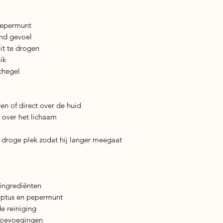
 pepermunt
end gevoel
it te drogen
ik
chegel
en of direct over de huid
 over het lichaam
 droge plek zodat hij langer meegaat
ingrediënten
lyptus en pepermunt
e reiniging
 toevoegingen