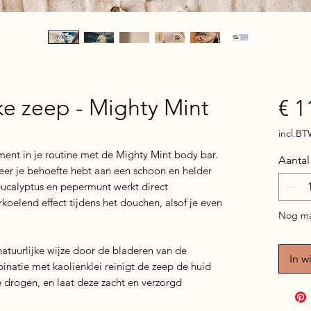
jke zeep - Mighty Mint
€ 1
incl.B
ent in je routine met de Mighty Mint body bar.
Aantal
er je behoefte hebt aan een schoon en helder
eucalyptus en pepermunt werkt direct
rkoelend effect tijdens het douchen, alsof je even
Nog ma
atuurlijke wijze door de bladeren van de
In w
binatie met kaolienklei reinigt de zeep de huid
e drogen, en laat deze zacht en verzorgd