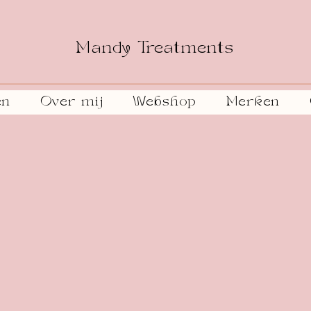
Mandy Treatments
en
Over mij
Webshop
Merken