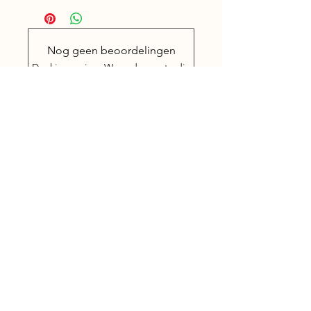
edelstenen.
Nog geen beoordelingen
Deel je mening. Wees de eerste die
een beoordeling achterlaat.
Geef een beoordeling
Gegevens
Willibrordusstraat 1
5513 AB Wintelre
(omgeving Eindhoven)
Nederland
(+31)
(0)6 - 13 13 06 48
Mandy-Treatments@outlook.com