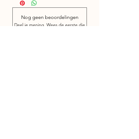
edelstenen.
Nog geen beoordelingen
Deel je mening. Wees de eerste die
een beoordeling achterlaat.
Geef een beoordeling
Gegevens
Willibrordusstraat 1
5513 AB Wintelre
(omgeving Eindhoven)
Nederland
(+31)
(0)6 - 13 13 06 48
Mandy-Treatments@outlook.com