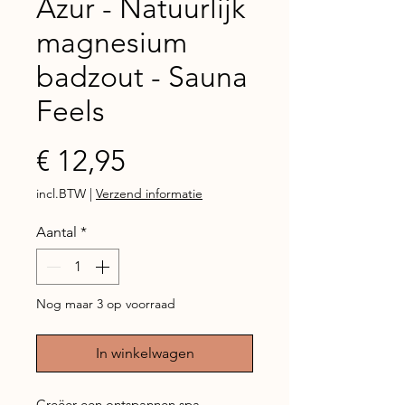
Azur - Natuurlijk
magnesium
badzout - Sauna
Feels
Prijs
€ 12,95
incl.BTW
|
Verzend informatie
Aantal
*
Nog maar 3 op voorraad
In winkelwagen
Creëer een ontspannen spa