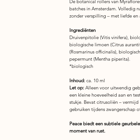
De botanical rollers van Myraflor
batches in Amsterdam. Volledig na
zonder verspilling – met liefde en
Ingrediënten
Druivenpitolie (Vitis vinifera), bi
biologische limoen (Citrus auranti
(Rosmarinus officinalis), biologis
pepermunt (Mentha piperita).
*biologisch
Inhoud:
ca. 10 ml
Let op:
Alleen voor uitwendig gebr
een kleine hoeveelheid aan en test
stukje. Bevat citrusoliën – vermij
gebruiken tijdens zwangerschap o
Peace biedt een subtiele geurbel
moment van rust.