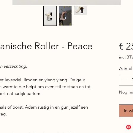
tanische Roller - Peace
€ 2
incl.B
n verzachting.
Aantal
 met lavendel, limoen en ylang ylang. De geur
warmte die helpt om even stil te staan en tot
Nog ma
el, natuurlijk parfum.
als of borst. Adem rustig in en gun jezelf een
In w
weg.