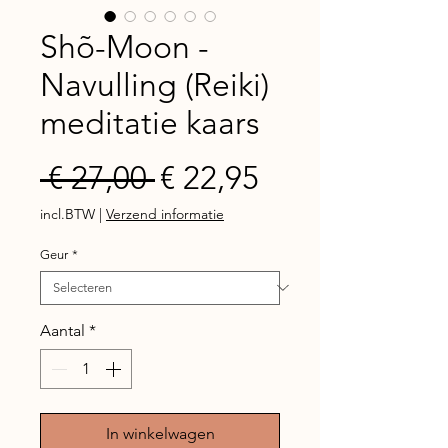
Shõ-Moon -
Navulling (Reiki)
meditatie kaars
Normale
Verkoopprijs
 € 27,00 
€ 22,95
prijs
incl.BTW
|
Verzend informatie
Geur
*
Aantal
*
In winkelwagen