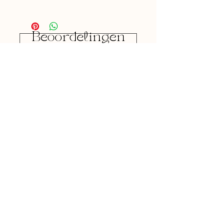
Beoordelingen
5.0
Beoordeeld met 5 uit 5 sterren.
5
1
4
0
3
0
2
0
1
0
Geef een beoordeling
Alle sterren, Meest relevant