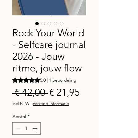
Rock Your World
- Selfcare journal
2026 - Jouw
ritme, jouw flow
Waardering is 5.0 op vijf sterren op basis van 1 beoordeli
5.0 | 1 beoordeling
Normale
Verkoopprijs
 € 42,00 
€ 21,95
prijs
incl.BTW
|
Verzend informatie
Aantal
*