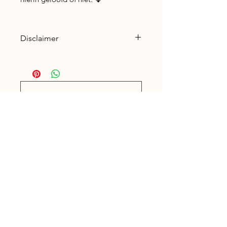
Disclaimer
Disclaimer
Nog geen beoordelingen
Deel je mening. Wees de eerste die
een beoordeling achterlaat.
Geef een beoordeling
Gegevens
Willibrordusstraat 1