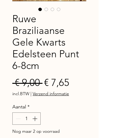
Ruwe
Braziliaanse
Gele Kwarts
Edelsteen Punt
6-8cm
Normale
Verkoopprijs
 € 9,00 
€ 7,65
prijs
incl.BTW
|
Verzend informatie
Aantal
*
Nog maar 2 op voorraad