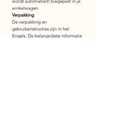
wordt automatisch toegepast in je
winkelwagen.
Verpakking
De verpakking en
gebruiksinstructies zijn in het
Engels. De belangrijkste informatie
en gebruiksaanwijzing vind je
hierboven in het Nederlands terug.
Breng met vanille, kaneel en
kardemom een vleugje warmte,
gezelligheid en winterse sfeer in je
dagelijkse rituelen.
Veiligheidsadvies
Gebruik alleen in een geschikte
wierookhouder, op een
hittebestendige ondergrond en