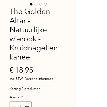
The Golden
Altar -
Natuurlijke
wierook -
Kruidnagel en
kaneel
Prijs
€ 18,95
incl.BTW
|
Verzend informatie
Korting 2 producten
Aantal
*