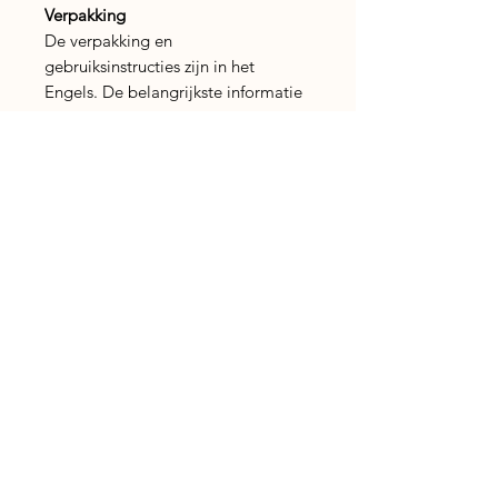
Verpakking
De verpakking en
gebruiksinstructies zijn in het
Engels. De belangrijkste informatie
en gebruiksaanwijzing vind je
hierboven in het Nederlands terug.
Breng met kruidnagel en kaneel een
vleugje warmte, rust en huiselijke
gezelligheid in je dagelijkse
rituelen.
Veiligheidsadvies
Gebruik alleen in een geschikte
wierookhouder, op een
hittebestendige ondergrond en
uit de buurt van brandbare
Nog geen beoordelingen