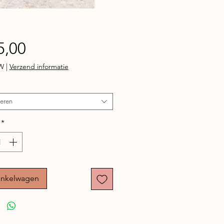
Prijs
5,00
TW
|
Verzend informatie
teren
*
inkelwagen