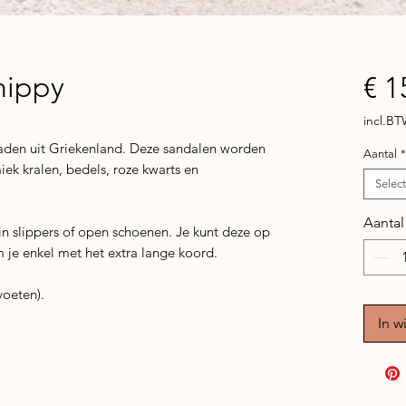
hippy
€ 1
incl.B
aden uit Griekenland. Deze sandalen worden
Aantal
*
ek kralen, bedels, roze kwarts en
Selec
Aantal
 in slippers of open schoenen. Je kunt deze op
 je enkel met het extra lange koord.
voeten).
In w