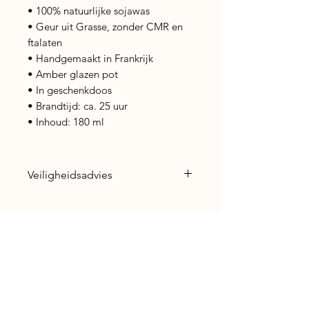
• 100% natuurlijke sojawas
• Geur uit Grasse, zonder CMR en
ftalaten
• Handgemaakt in Frankrijk
• Amber glazen pot
• In geschenkdoos
• Brandtijd: ca. 25 uur
• Inhoud: 180 ml
Veiligheidsadvies
Gebruik met aandacht: laat een
brandende kaars nooit
onbeheerd achter en houd haar
buiten bereik van kinderen en
Nog geen beoordelingen
huisdieren. Brand op een
Deel je mening. Wees de eerste die
hittebestendig oppervlak of in
een beoordeling achterlaat.
een geschikte houder. Zorg voor