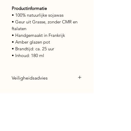
Productinformatie
• 100% natuurlijke sojawas
• Geur uit Grasse, zonder CMR en
ftalaten
• Handgemaakt in Frankrijk
• Amber glazen pot
• Brandtijd: ca. 25 uur
• Inhoud: 180 ml
Veiligheidsadvies
Gebruik met aandacht: laat een
brandende kaars nooit
onbeheerd achter en houd haar
buiten bereik van kinderen en
Nog geen beoordelingen
huisdieren. Brand op een
Deel je mening. Wees de eerste die
hittebestendig oppervlak of in
een beoordeling achterlaat.