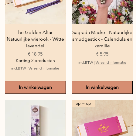
Snel overzicht
Snel overzicht
The Golden Altar -
Sagrada Madre - Natuurlijke
Natuurlijke wierook - Witte
smudgestick - Calendula en
lavendel
kamille
Prijs
Prijs
€ 18,95
€ 5,95
Korting 2 producten
incl.BTW
|
Verzend informatie
incl.BTW
|
Verzend informatie
In winkelwagen
In winkelwagen
op = op