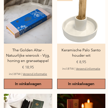
Snel overzicht
Snel overzicht
The Golden Altar -
Keramische Palo Santo
Natuurlijke wierook - Vijg,
houder wit
honing en granaatappel
Prijs
€ 8,95
Prijs
€ 18,95
incl.BTW
|
Verzend informatie
incl.BTW
|
Verzend informatie
In winkelwagen
In winkelwagen