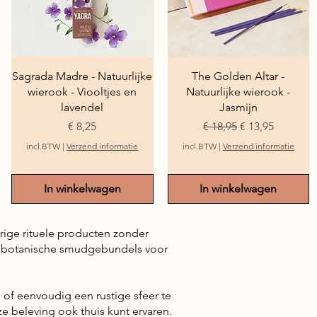
Snel overzicht
Snel overzicht
Sagrada Madre - Natuurlijke
The Golden Altar -
wierook - Viooltjes en
Natuurlijke wierook -
lavendel
Jasmijn
Prijs
Normale prijs
Verkoopprijs
€ 8,25
€ 18,95
€ 13,95
incl.BTW
|
Verzend informatie
incl.BTW
|
Verzend informatie
In winkelwagen
In winkelwagen
urige rituele producten zonder
tot botanische smudgebundels voor
of eenvoudig een rustige sfeer te
e beleving ook thuis kunt ervaren.