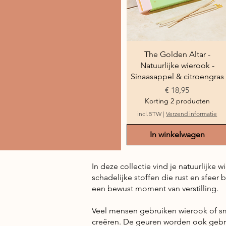
Snel overzicht
The Golden Altar -
Natuurlijke wierook -
Sinaasappel & citroengras
Prijs
€ 18,95
Korting 2 producten
incl.BTW
|
Verzend informatie
In winkelwagen
In deze collectie vind je natuurlijk
schadelijke stoffen die rust en sfee
een bewust moment van verstilling.
Veel mensen gebruiken wierook of smu
creëren. De geuren worden ook gebrui