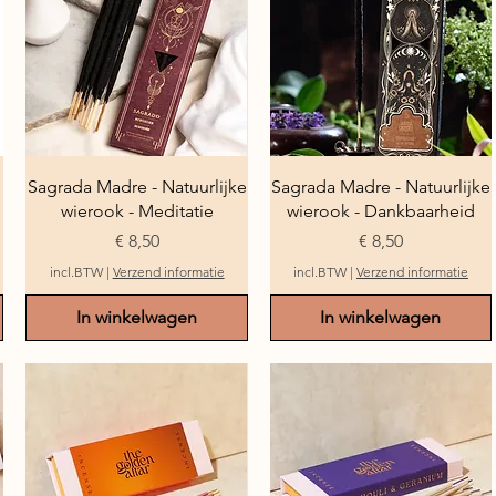
Snel overzicht
Snel overzicht
Sagrada Madre - Natuurlijke
Sagrada Madre - Natuurlijke
wierook - Meditatie
wierook - Dankbaarheid
Prijs
Prijs
€ 8,50
€ 8,50
incl.BTW
|
Verzend informatie
incl.BTW
|
Verzend informatie
In winkelwagen
In winkelwagen