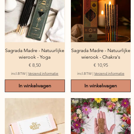
Snel overzicht
Snel overzicht
Sagrada Madre - Natuurlijke
Sagrada Madre - Natuurlijke
wierook - Yoga
wierook - Chakra's
Prijs
Prijs
€ 8,50
€ 10,95
incl.BTW
|
Verzend informatie
incl.BTW
|
Verzend informatie
In winkelwagen
In winkelwagen