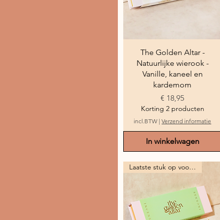
Snel overzicht
The Golden Altar -
Natuurlijke wierook -
Vanille, kaneel en
kardemom
Prijs
€ 18,95
Korting 2 producten
incl.BTW
|
Verzend informatie
In winkelwagen
Laatste stuk op voorraad