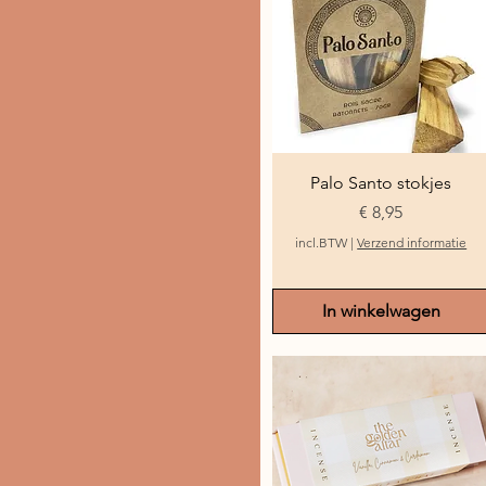
Snel overzicht
Palo Santo stokjes
Prijs
€ 8,95
incl.BTW
|
Verzend informatie
In winkelwagen