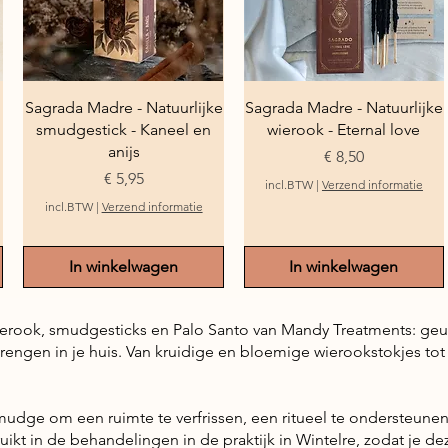
Snel overzicht
Snel overzicht
Sagrada Madre - Natuurlijke
Sagrada Madre - Natuurlijke
smudgestick - Kaneel en
wierook - Eternal love
anijs
Prijs
€ 8,50
Prijs
€ 5,95
incl.BTW
|
Verzend informatie
incl.BTW
|
Verzend informatie
In winkelwagen
In winkelwagen
e wierook, smudgesticks en Palo Santo van Mandy Treatments: ge
r brengen in je huis. Van kruidige en bloemige wierookstokjes 
dge om een ruimte te verfrissen, een ritueel te ondersteunen 
kt in de behandelingen in de praktijk in Wintelre, zodat je dez