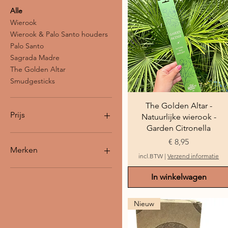
Alle
Wierook
Wierook & Palo Santo houders
Palo Santo
Sagrada Madre
The Golden Altar
Smudgesticks
Snel overzicht
The Golden Altar -
Prijs
Natuurlijke wierook -
Garden Citronella
Prijs
€ 8,95
€ 5
€ 33
Merken
incl.BTW
|
Verzend informatie
Sagrada Madre
In winkelwagen
The Golden Altar
Nieuw