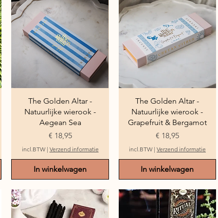
Snel overzicht
Snel overzicht
The Golden Altar -
The Golden Altar -
Natuurlijke wierook -
Natuurlijke wierook -
Aegean Sea
Grapefruit & Bergamot
Prijs
Prijs
€ 18,95
€ 18,95
incl.BTW
|
Verzend informatie
incl.BTW
|
Verzend informatie
In winkelwagen
In winkelwagen