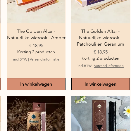
Snel overzicht
Snel overzicht
The Golden Altar -
The Golden Altar -
Natuurlijke wierook - Amber
Natuurlijke wierook -
Patchouli en Geranium
Prijs
€ 18,95
Prijs
Korting 2 producten
€ 18,95
Korting 2 producten
incl.BTW
|
Verzend informatie
incl.BTW
|
Verzend informatie
In winkelwagen
In winkelwagen