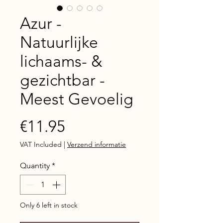
Azur -
Natuurlijke
lichaams- &
gezichtbar -
Meest Gevoelig
Price
€11.95
VAT Included
|
Verzend informatie
Quantity
*
Only 6 left in stock