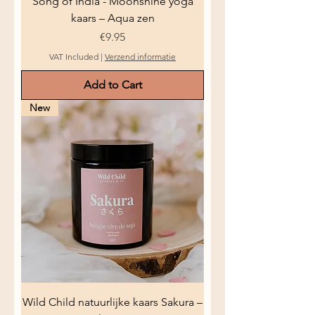
Song of India - Moonshine yoga
kaars – Aqua zen
Price
€9.95
VAT Included
|
Verzend informatie
Add to Cart
New
Wild Child natuurlijke kaars Sakura –