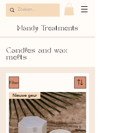
Mandy Treatments
Candles and wax
melts
Filter
Nieuwe geur