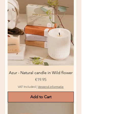
Azur - Natural candle in Wild flower
Price
€19.95
VAT Included
|
Verzend informatie
Add to Cart