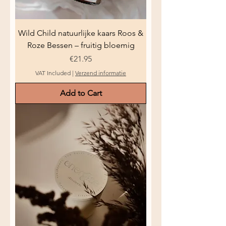
Wild Child natuurlijke kaars Roos &
Roze Bessen – fruitig bloemig
Price
€21.95
VAT Included
|
Verzend informatie
Add to Cart