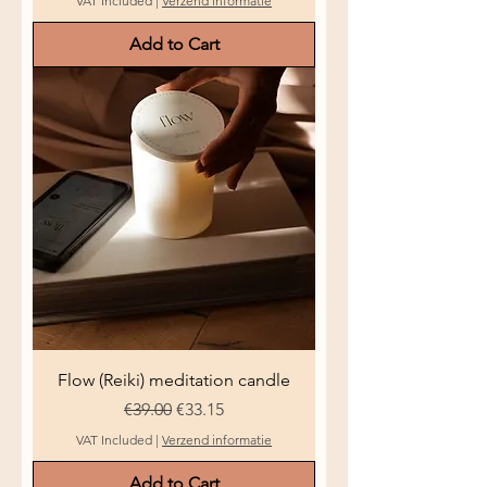
VAT Included
|
Verzend informatie
Add to Cart
Flow (Reiki) meditation candle
Regular Price
Sale Price
€39.00
€33.15
VAT Included
|
Verzend informatie
Add to Cart