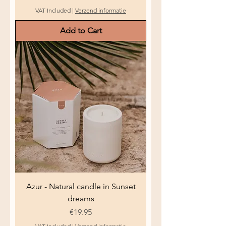
VAT Included
|
Verzend informatie
Add to Cart
Azur - Natural candle in Sunset
dreams
Price
€19.95