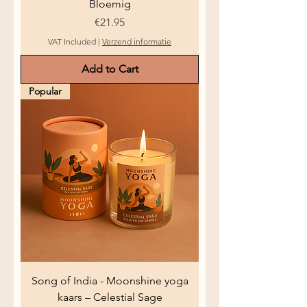
Bloemig
Price
€21.95
VAT Included
|
Verzend informatie
Add to Cart
Popular
Song of India - Moonshine yoga
kaars – Celestial Sage