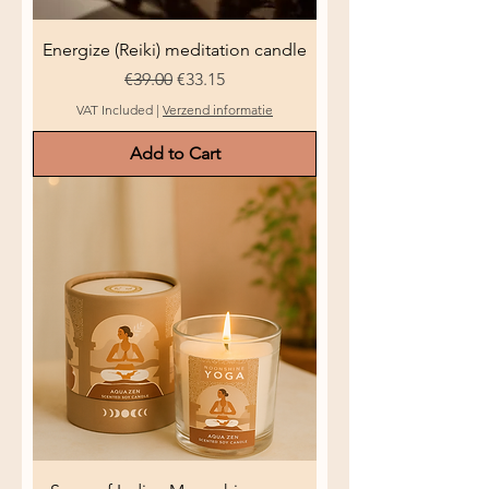
Energize (Reiki) meditation candle
Regular Price
Sale Price
€39.00
€33.15
VAT Included
|
Verzend informatie
Add to Cart