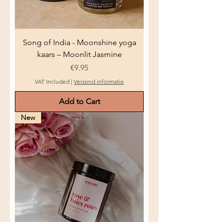
Song of India - Moonshine yoga
kaars – Moonlit Jasmine
Price
€9.95
VAT Included
|
Verzend informatie
Add to Cart
New