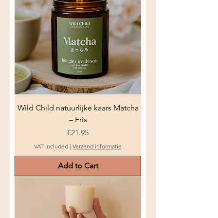
Wild Child natuurlijke kaars Matcha
– Fris
Price
€21.95
VAT Included
|
Verzend informatie
Add to Cart