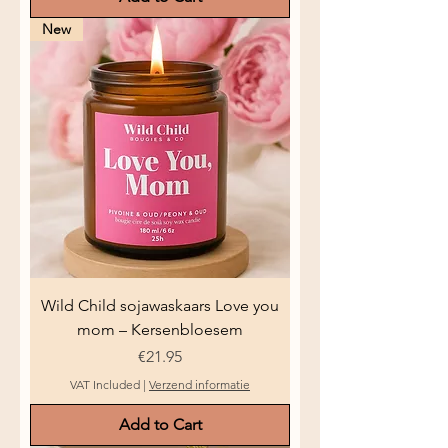
New
Wild Child sojawaskaars Love you
mom – Kersenbloesem
Price
€21.95
VAT Included
|
Verzend informatie
Add to Cart