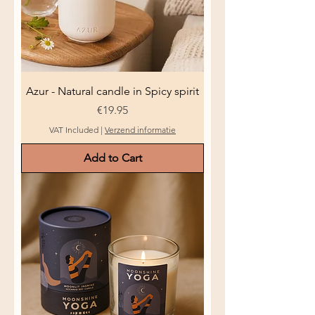
Azur - Natural candle in Spicy spirit
Price
€19.95
VAT Included
|
Verzend informatie
Add to Cart