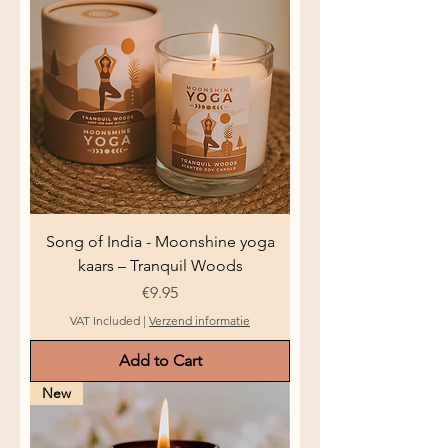
Song of India - Moonshine yoga
kaars – Tranquil Woods
Price
€9.95
VAT Included
|
Verzend informatie
Add to Cart
New