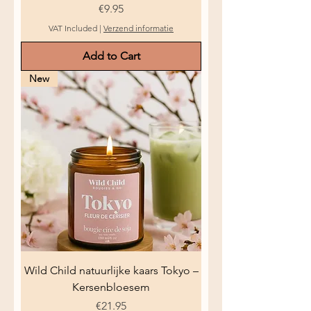
Price
€9.95
VAT Included
|
Verzend informatie
Add to Cart
New
Wild Child natuurlijke kaars Tokyo –
Kersenbloesem
Price
€21.95