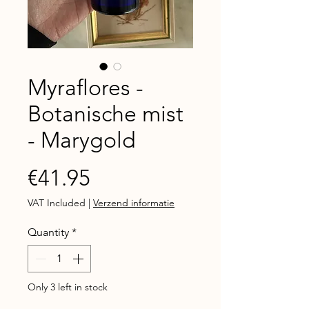
Myraflores -
Botanische mist
- Marygold
Price
€41.95
VAT Included
|
Verzend informatie
Quantity
*
Only 3 left in stock