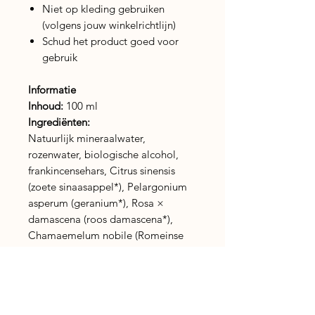
Niet op kleding gebruiken
(volgens jouw winkelrichtlijn)
Schud het product goed voor
gebruik
Informatie
Inhoud:
100 ml
Ingrediënten:
Natuurlijk mineraalwater,
rozenwater, biologische alcohol,
frankincensehars, Citrus sinensis
(zoete sinaasappel*), Pelargonium
asperum (geranium*), Rosa ×
damascena (roos damascena*),
Chamaemelum nobile (Romeinse
kamille*), Boswellia carterii
(frankincense*), Achillea millefolium
(duizendblad-essence*
), Malus
sylvestris (appelkruid-essence*
),