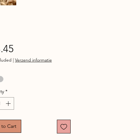
Price
.45
cluded
|
Verzend informatie
ty
*
to Cart