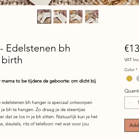
 - Edelstenen bh
€13
 birth
VAT In
Color
*
r mama to be tijdens de geboorte: om dicht bij
Quanti
e edelstenen bh hanger is speciaal ontworpen
je bh te hangen. Zo draag je de steentjes
r dat ze los in je bh zitten. Natuurlijk kun je het
, sleutels, rits of telefoon: net wat voor jou
Add 