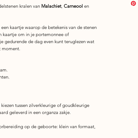
elstenen kralen van
Malachiet
,
Carneool
en
 een kaartje waarop de betekenis van de stenen
ijn kaartje om in je portemonnee of
 je gedurende de dag even kunt teruglezen wat
it moment.
aam.
hten.
 kiezen tussen zilverkleurige of goudkleurige
aard geleverd in een organza zakje.
orbereiding op de geboorte: klein van formaat,