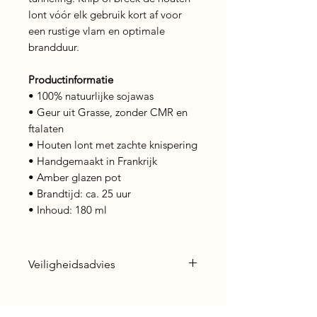
lont vóór elk gebruik kort af voor
een rustige vlam en optimale
brandduur.
Productinformatie
• 100% natuurlijke sojawas
• Geur uit Grasse, zonder CMR en
ftalaten
• Houten lont met zachte knispering
• Handgemaakt in Frankrijk
• Amber glazen pot
• Brandtijd: ca. 25 uur
• Inhoud: 180 ml
Veiligheidsadvies
Gebruik met aandacht: laat een
brandende kaars nooit